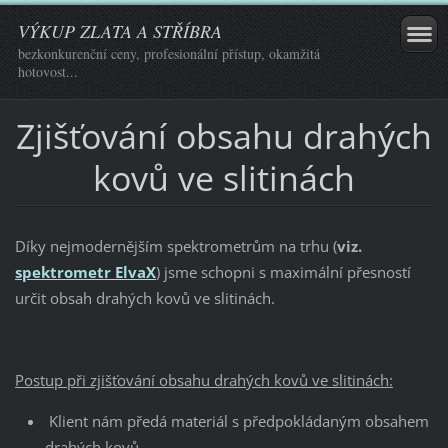
VÝKUP ZLATA A STŘÍBRA
bezkonkurenční ceny, profesionální přístup, okamžitá
hotovost...
Zjišťování obsahu drahých
kovů ve slitinách
Díky nejmodernějším spektrometrům na trhu (
viz.
spektrometr ElvaX
) jsme schopni s maximální přesností
určit obsah drahých kovů ve slitinách.
Postup při zjišťování obsahu drahých kovů ve slitinách:
Klient nám předá materiál s předpokládaným obsahem
drahých kovů