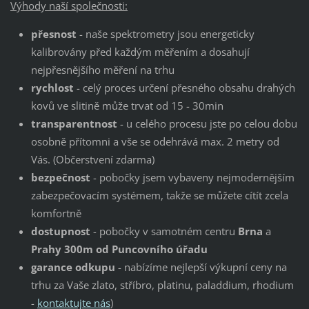
Výhody naší společnosti:
přesnost
- naše spektrometry jsou energeticky
kalibrovány před každým měřením a dosahují
nejpřesnějšího měření na trhu
rychlost
- celý proces určení přesného obsahu drahých
kovů ve slitině může trvat od 15 - 30min
transparentnost
- u celého procesu jste po celou dobu
osobně přítomni a vše se odehrává max. 2 metry od
Vás. (Občerstvení zdarma)
bezpečnost
- pobočky jsem vybaveny nejmodernějším
zabezpečovacím systémem, takže se můžete cítít zcela
komfortně
dostupnost
- pobočky v samotném centru
Brna
a
Prahy 300m od Puncovního úřadu
garance odkupu
- nabízíme nejlepší výkupní ceny na
trhu za Vaše zlato, stříbro, platinu, paladdium, rhodium
-
kontaktujte nás
)