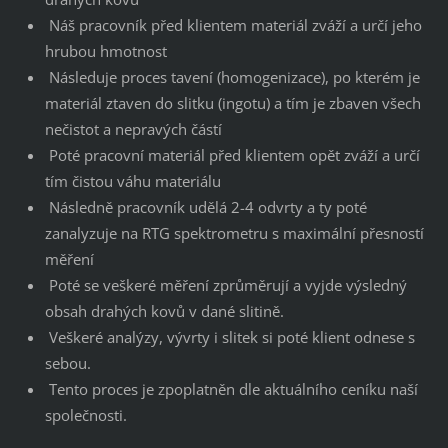
Náš pracovník před klientem materiál zváží a určí jeho
hrubou hmotnost
Následuje proces tavení (homogenizace), po kterém je
materiál ztaven do slitku (ingotu) a tím je zbaven všech
nečistot a nepravých částí
Poté pracovní materiál před klientem opět zváží a určí
tím čistou váhu materiálu
Následně pracovník udělá 2-4 odvrty a ty poté
zanalyzuje na RTG spektrometru s maximální přesností
měření
Poté se veškeré měření zprůměrují a vyjde výsledný
obsah drahých kovů v dané slitině.
Veškeré analýzy, vývrty i slitek si poté klient odnese s
sebou.
Tento proces je zpoplatněn dle aktuálního ceníku naší
společnosti.