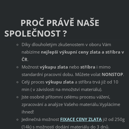
PROČ PRÁVĚ NAŠE
SPOLEČNOST ?
Díky dlouholetým zkušenostem v oboru Vám
nabízíme
nejlepší výkupní ceny zlata a stříbra v
ČR
.
Možnost
výkupu zlata
nebo
stříbra
i mimo
standardní pracovní dobu. Můžete volat
NONSTOP
.
Celý proces
výkupu zlata
a stříbra trvá již od 10
min ( v závislosti na množství materiálu).
Jste osobně přítomni celému procesu vážení,
zpracování a analýze Vašeho materiálu.Vyplácíme
ihned!
Jedinečná možnost
FIXACE CENY ZLATA
již od 250g
(14k) s možností dodání materiálu do 3 dnů.