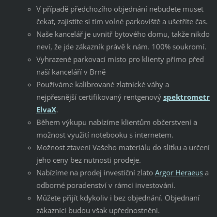
V případě předchozího objednání nebudete muset
čekat, zajistíte si tím volné parkoviště a ušetříte čas.
Naše kancelář je uvnitř bytového domu, takže nikdo
neví, že jde zákazník právě k nám. 100% soukromí.
Vyhrazené parkovací místo pro klienty přímo před
naší kanceláří v Brně
Používáme kalibrované zlatnické váhy a
nejpřesnější certifikovaný rentgenový
spektrometr
ElvaX
.
Během výkupu nabízíme klientům občerstvení a
možnost využití notebooku s internetem.
Možnost ztavení Vašeho materiálu do slitku a určení
jeho ceny bez nutnosti prodeje.
Nabízíme na prodej investiční zlato
Argor Heraeus
a
odborné poradenství v rámci investování.
Můžete přijít kdykoliv i bez objednání. Objednaní
zákazníci budou však upřednostněni.