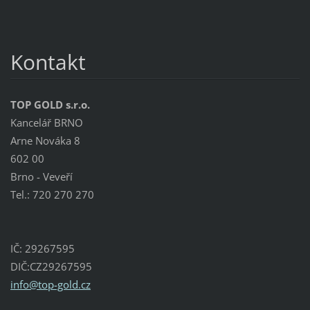
Kontakt
TOP GOLD s.r.o.
Kancelář BRNO
Arne Nováka 8
602 00
Brno - Veveří
Tel.: 720 270 270
IČ: 29267595
DIČ:CZ29267595
info@top
-gold.cz