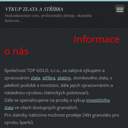
VÝKUP ZLATA A STŘÍBRA
bezkonkurenční ceny, profesionální přístup, okamžitá
hotovost...
Informace
o nás
Společnost TOP GOLD, s.r.o., se zabývá výkupem a
zpracováním
zlata
,
stříbra
,
platiny
, zlomkového zlata, v
jakékoli podobě a množství, dále jejich zpracovnáním a
následnou výrobou zlatnických polotovarů.
Dále se specializujeme na prodej a výkup
investičního
zlata
ve všech dostupných gramážích.
Pro zlatníky nabízíme možnost prodeje 24kt granulátu pro
výrobu šperků.