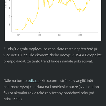
Z údajů v grafu vyplývá, že cena zlata roste nepřetržetě již
více než 10 let. Dle ekonomického vývoje v USA a Evropě lze
předpokládat, že tento trend bude i nadále pokračovat.
Dále na tomto
odkazu
(kitco.com - stránka v angličtině)
naleznete vývoj cen zlata na Londýnské burze (tzv. London
fix) za aktuální rok a také za všechny předchozí roky (od
roku 1996).