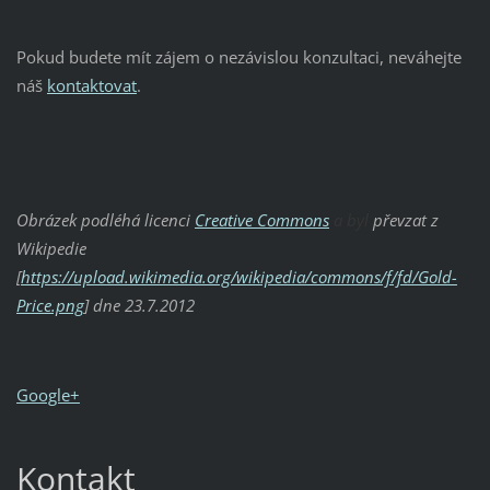
Pokud budete mít zájem o nezávislou konzultaci, neváhejte
náš
kontaktovat
.
Obrázek
podléhá licenci
Creative Commons
a byl
převzat z
Wikipedie
[
https://upload.wikimedia.org/wikipedia/commons/f/fd/Gold-
Price.png
] dne 23.7.2012
Google+
Kontakt