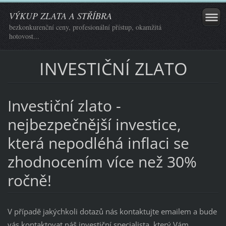
VÝKUP ZLATA A STŘÍBRA
bezkonkurenční ceny, profesionální přístup, okamžitá
hotovost...
INVESTIČNÍ ZLATO
Investiční zlato -
nejbezpečnější investice,
která nepodléhá inflaci se
zhodnocením více než 30%
ročně!
V případě jakýchkoli dotazů nás kontaktujte emailem a bude
vás kontaktovat náš investiční specialista, který Vám