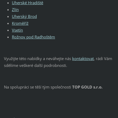
Uherské Hradiště
Zlín
Uherský Brod
Kroměříž
Vsetín
Rožnov pod Radhoštěm
Využijte této nabídky a neváhejte nás
kontaktovat
, rádi Vám
sdělíme veškeré další podrobnosti.
Na spolupráci se těší tým společnosti
TOP GOLD s.r.o.