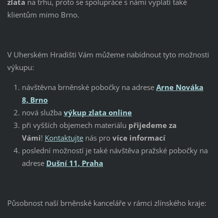
zlata
na trhu, proto se spolupráce s námi vyplatí také
klientům mimo Brno.
V Uherském Hradišti Vám můžeme nabídnout tyto možnosti
výkupu:
návštěvna brněnské pobočky na adrese
Arne Nováka
8, Brno
nová služba
výkup zlata online
při vyšších objemech materiálu
přijedeme za
Vámi
!
Kontaktujte
nás pro
více informací
poslední možností je také návštěva pražské pobočky na
adrese
Dušní 11, Praha
Působnost naší brněnské kanceláře v rámci zlínského kraje: