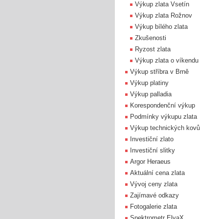
Výkup zlata Vsetín
Výkup zlata Rožnov
Výkup bílého zlata
Zkušenosti
Ryzost zlata
Výkup zlata o víkendu
Výkup stříbra v Brně
Výkup platiny
Výkup palladia
Korespondenční výkup
Podmínky výkupu zlata
Výkup technických kovů
Investiční zlato
Investiční slitky
Argor Heraeus
Aktuální cena zlata
Vývoj ceny zlata
Zajímavé odkazy
Fotogalerie zlata
Spektrometr ElvaX