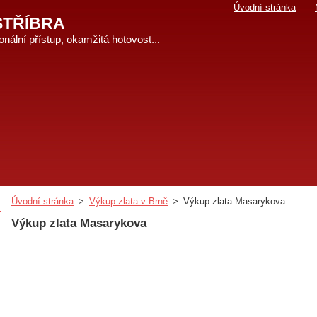
Úvodní stránka
STŘÍBRA
nální přístup, okamžitá hotovost...
Úvodní stránka
>
Výkup zlata v Brně
>
Výkup zlata Masarykova
Výkup zlata Masarykova