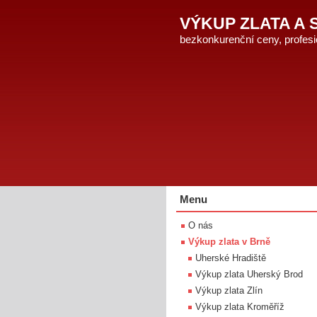
VÝKUP ZLATA A 
bezkonkurenční ceny, profesio
Menu
O nás
Výkup zlata v Brně
Uherské Hradiště
Výkup zlata Uherský Brod
Výkup zlata Zlín
Výkup zlata Kroměříž